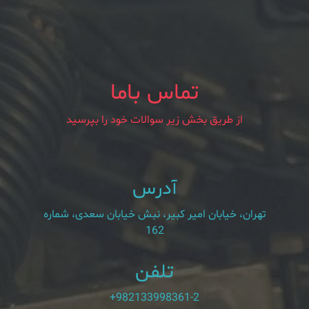
تماس باما
از طریق بخش زیر سوالات خود را بپرسید
آدرس
تهران، خیابان امیر کبیر، نبش خیابان سعدی، شماره
162
تلفن
+982133998361-2