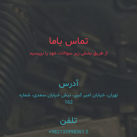
تماس باما
از طریق بخش زیر سوالات خود را بپرسید
آدرس
تهران، خیابان امیر کبیر، نبش خیابان سعدی، شماره
162
تلفن
+982133998361-2