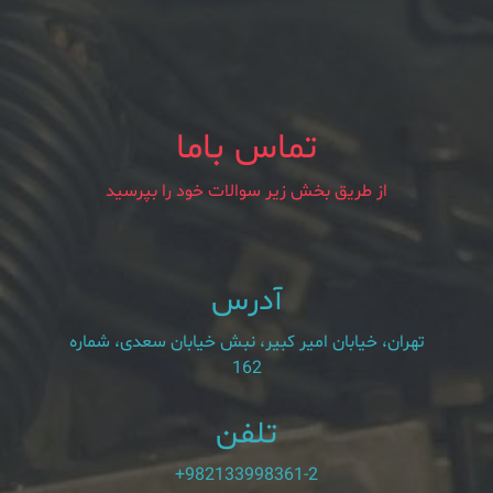
تماس باما
از طریق بخش زیر سوالات خود را بپرسید
آدرس
تهران، خیابان امیر کبیر، نبش خیابان سعدی، شماره
162
تلفن
+982133998361-2