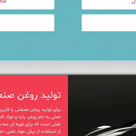
ل
مح
تولید روغن صنع