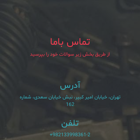
تماس باما
از طریق بخش زیر سوالات خود را بپرسید
آدرس
تهران، خیابان امیر کبیر، نبش خیابان سعدی، شماره
162
تلفن
+982133998361-2