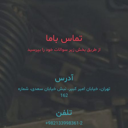
تماس باما
از طریق بخش زیر سوالات خود را بپرسید
آدرس
تهران، خیابان امیر کبیر، نبش خیابان سعدی، شماره
162
تلفن
+982133998361-2