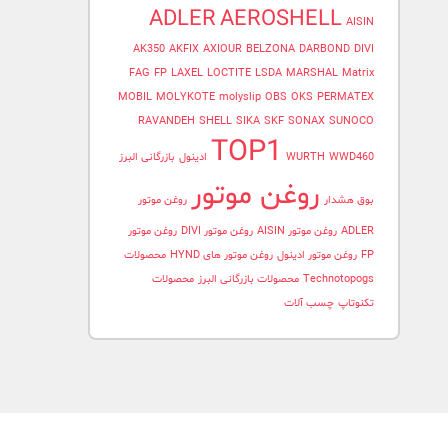
ADLER
AEROSHELL
AISIN
AK350
AKFIX
AXIOUR
BELZONA
DARBOND
DIVI
FAG
FP
LAXEL
LOCTITE
LSDA
MARSHAL
Matrix
MOBIL
MOLYKOTE
molyslip
OBS
OKS
PERMATEX
RAVANDEH
SHELL
SIKA
SKF
SONAX
SUNOCO
TOP1
WWD460
WURTH
ادینول
بازرگانی البرز
روغن موتور
بوق هشدار
روغن موتور
ADLER
روغن موتور AISIN
روغن موتور DIVI
روغن موتور
FP
روغن موتور ادینول
روغن موتور های HYND
محصولات
Technotopogs
محصولات بازرگانی البرز
محصولات
تکنوتاپ
چسب آلات