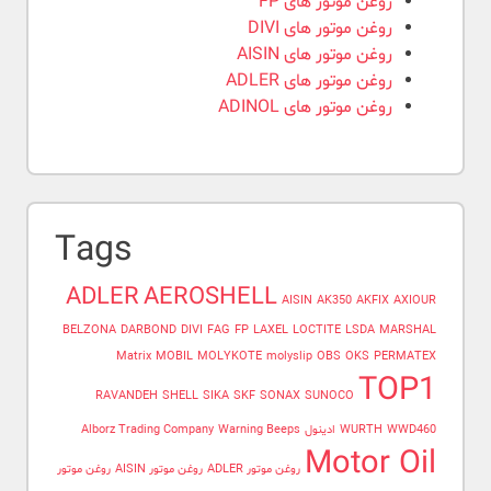
روغن موتور های FP
روغن موتور های DIVI
روغن موتور های AISIN
روغن موتور های ADLER
روغن موتور های ADINOL
Tags
ADLER
AEROSHELL
AISIN
AK350
AKFIX
AXIOUR
BELZONA
DARBOND
DIVI
FAG
FP
LAXEL
LOCTITE
LSDA
MARSHAL
Matrix
MOBIL
MOLYKOTE
molyslip
OBS
OKS
PERMATEX
TOP1
RAVANDEH
SHELL
SIKA
SKF
SONAX
SUNOCO
WWD460
WURTH
ادینول
Warning Beeps
Alborz Trading Company
Motor Oil
روغن موتور ADLER
روغن موتور AISIN
روغن موتور