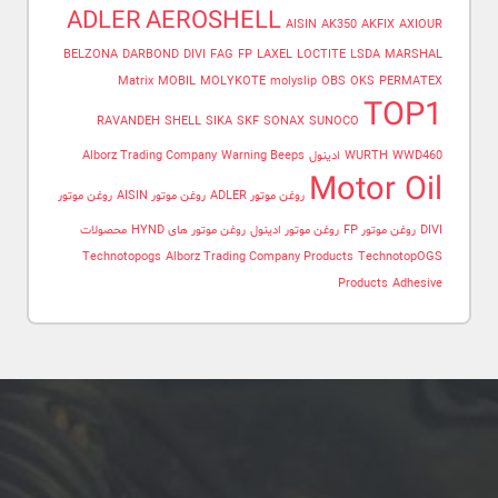
ADLER
AEROSHELL
AISIN
AK350
AKFIX
AXIOUR
BELZONA
DARBOND
DIVI
FAG
FP
LAXEL
LOCTITE
LSDA
MARSHAL
Matrix
MOBIL
MOLYKOTE
molyslip
OBS
OKS
PERMATEX
TOP1
RAVANDEH
SHELL
SIKA
SKF
SONAX
SUNOCO
WWD460
WURTH
ادینول
Warning Beeps
Alborz Trading Company
Motor Oil
روغن موتور ADLER
روغن موتور AISIN
روغن موتور
DIVI
روغن موتور FP
روغن موتور ادینول
روغن موتور های HYND
محصولات
Technotopogs
Alborz Trading Company Products
TechnotopOGS
Products
Adhesive